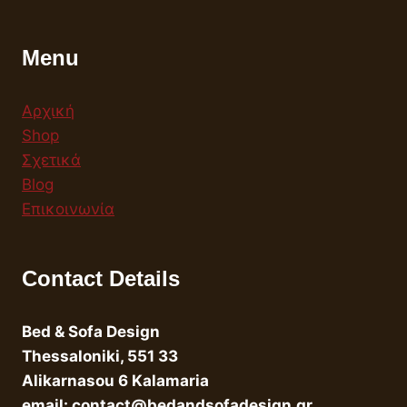
Menu
Αρχική
Shop
Σχετικά
Blog
Επικοινωνία
Contact Details
Bed & Sofa Design
Thessaloniki, 551 33
Alikarnasou 6 Kalamaria
email: contact@bedandsofadesign.gr