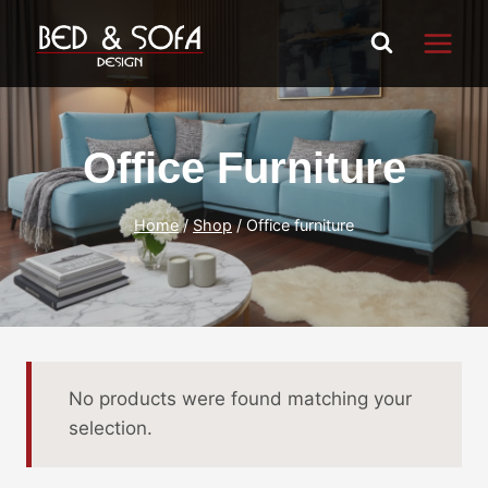
Skip
to
content
Office Furniture
Home
/
Shop
/
Office furniture
No products were found matching your
selection.